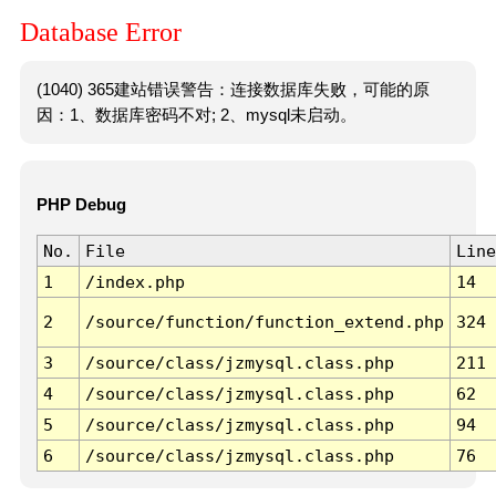
Database Error
(1040) 365建站错误警告：连接数据库失败，可能的原
因：1、数据库密码不对; 2、mysql未启动。
PHP Debug
No.
File
Line
1
/index.php
14
2
/source/function/function_extend.php
324
3
/source/class/jzmysql.class.php
211
4
/source/class/jzmysql.class.php
62
5
/source/class/jzmysql.class.php
94
6
/source/class/jzmysql.class.php
76