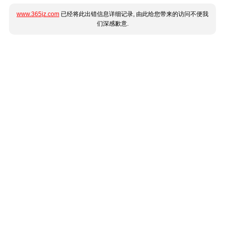
www.365jz.com
已经将此出错信息详细记录, 由此给您带来的访问不便我
们深感歉意.