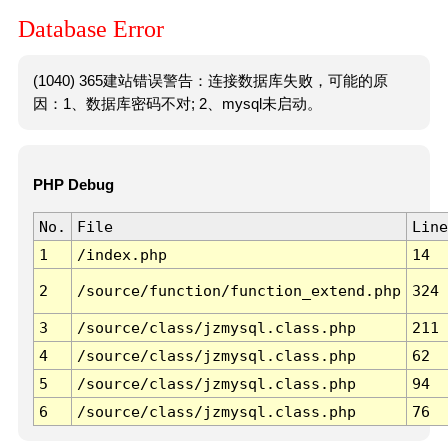
Database Error
(1040) 365建站错误警告：连接数据库失败，可能的原
因：1、数据库密码不对; 2、mysql未启动。
PHP Debug
No.
File
Line
1
/index.php
14
2
/source/function/function_extend.php
324
3
/source/class/jzmysql.class.php
211
4
/source/class/jzmysql.class.php
62
5
/source/class/jzmysql.class.php
94
6
/source/class/jzmysql.class.php
76