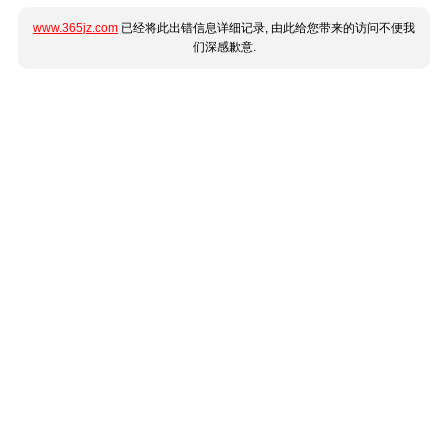
www.365jz.com
已经将此出错信息详细记录, 由此给您带来的访问不便我
们深感歉意.