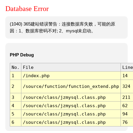
Database Error
(1040) 365建站错误警告：连接数据库失败，可能的原
因：1、数据库密码不对; 2、mysql未启动。
PHP Debug
No.
File
Line
1
/index.php
14
2
/source/function/function_extend.php
324
3
/source/class/jzmysql.class.php
211
4
/source/class/jzmysql.class.php
62
5
/source/class/jzmysql.class.php
94
6
/source/class/jzmysql.class.php
76