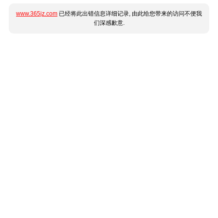
www.365jz.com
已经将此出错信息详细记录, 由此给您带来的访问不便我
们深感歉意.