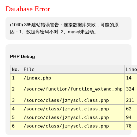
Database Error
(1040) 365建站错误警告：连接数据库失败，可能的原
因：1、数据库密码不对; 2、mysql未启动。
PHP Debug
No.
File
Line
1
/index.php
14
2
/source/function/function_extend.php
324
3
/source/class/jzmysql.class.php
211
4
/source/class/jzmysql.class.php
62
5
/source/class/jzmysql.class.php
94
6
/source/class/jzmysql.class.php
76