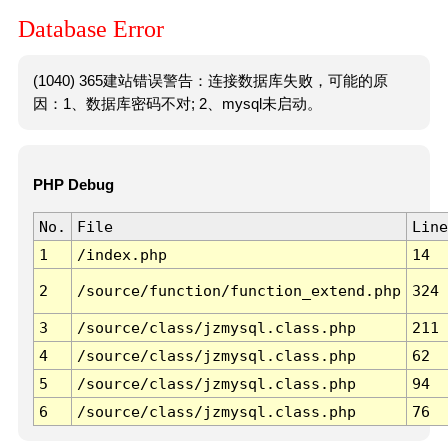
Database Error
(1040) 365建站错误警告：连接数据库失败，可能的原
因：1、数据库密码不对; 2、mysql未启动。
PHP Debug
No.
File
Line
1
/index.php
14
2
/source/function/function_extend.php
324
3
/source/class/jzmysql.class.php
211
4
/source/class/jzmysql.class.php
62
5
/source/class/jzmysql.class.php
94
6
/source/class/jzmysql.class.php
76