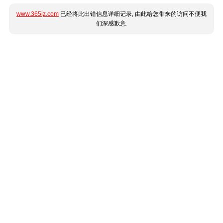
www.365jz.com
已经将此出错信息详细记录, 由此给您带来的访问不便我
们深感歉意.