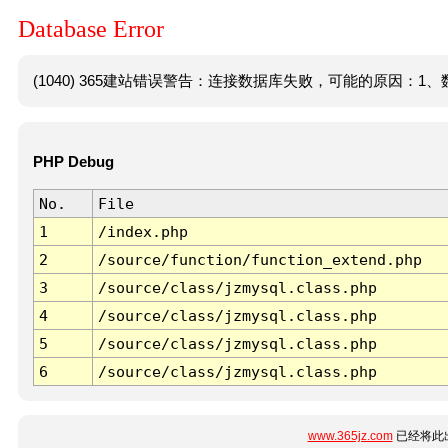
Database Error
(1040) 365建站错误警告：连接数据库失败，可能的原因：1、数
PHP Debug
No.
File
1
/index.php
2
/source/function/function_extend.php
3
/source/class/jzmysql.class.php
4
/source/class/jzmysql.class.php
5
/source/class/jzmysql.class.php
6
/source/class/jzmysql.class.php
www.365jz.com
已经将此