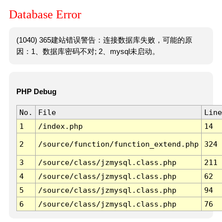
Database Error
(1040) 365建站错误警告：连接数据库失败，可能的原
因：1、数据库密码不对; 2、mysql未启动。
PHP Debug
No.
File
Line
1
/index.php
14
2
/source/function/function_extend.php
324
3
/source/class/jzmysql.class.php
211
4
/source/class/jzmysql.class.php
62
5
/source/class/jzmysql.class.php
94
6
/source/class/jzmysql.class.php
76