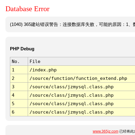
Database Error
(1040) 365建站错误警告：连接数据库失败，可能的原因：1、数
PHP Debug
No.
File
1
/index.php
2
/source/function/function_extend.php
3
/source/class/jzmysql.class.php
4
/source/class/jzmysql.class.php
5
/source/class/jzmysql.class.php
6
/source/class/jzmysql.class.php
www.365jz.com
已经将此