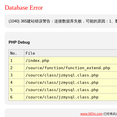
Database Error
(1040) 365建站错误警告：连接数据库失败，可能的原因：1、数
PHP Debug
No.
File
1
/index.php
2
/source/function/function_extend.php
3
/source/class/jzmysql.class.php
4
/source/class/jzmysql.class.php
5
/source/class/jzmysql.class.php
6
/source/class/jzmysql.class.php
www.365jz.com
已经将此