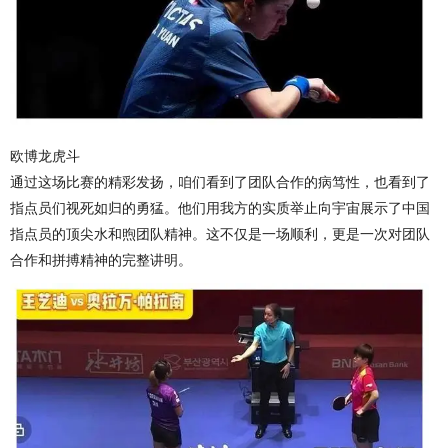
欧博龙虎斗
通过这场比赛的精彩发扬，咱们看到了团队合作的病笃性，也看到了
指点员们视死如归的勇猛。他们用我方的实质举止向宇宙展示了中国
指点员的顶尖水和煦团队精神。这不仅是一场顺利，更是一次对团队
合作和拼搏精神的完整讲明。