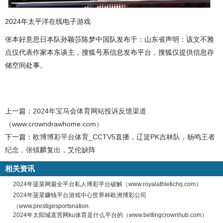
2024年太平洋在线电子游戏
张本好意思日本队孙颖莎陈梦中国队发布于：山东省声明：该文不雅
点仅代表作家本东谈主，搜狐号系信息发布平台，搜狐仅提供信息存
储空间处事。
上一篇：
2024年宝马会体育网站投诉反馈渠道
（www.crowndrawhome.com）
下一篇：
欧博博彩平台体育_CCTV5直播，辽篮PK吉林队，杨鸣王者
纪念，张镇麟复出，艾伦缺阵
相关资讯
2024年菠菜网最全平台私人博彩平台破解（www.royalathletichq.com）
2024年菠菜赚钱平台游戏中心世界杯欧洲博彩公司
（www.prestigesportsnation.
2024年太阳城直营网ku体育是什么平台的（www.bettingcrownhub.com）