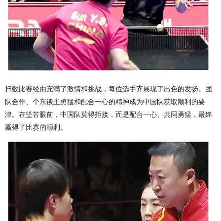
扫数比赛经由充满了激情和挑战，每位选手齐展现了出色的发扬。团
队合作、个东谈主勇猛和配合一心的精神成为中国队获取顺利的要
津。在坚苦眼前，中国队莫得拒接，而是配合一心、共同勇猛，最终
赢得了比赛的顺利。