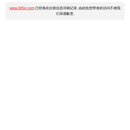
www.365jz.com
已经将此出错信息详细记录, 由此给您带来的访问不便我
们深感歉意.