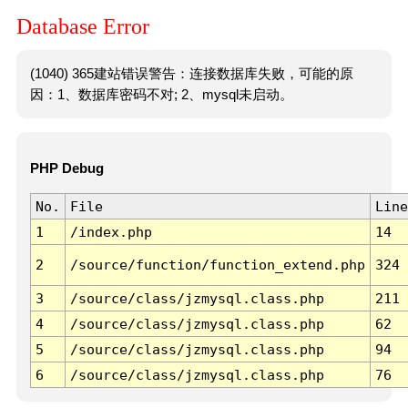
Database Error
(1040) 365建站错误警告：连接数据库失败，可能的原
因：1、数据库密码不对; 2、mysql未启动。
PHP Debug
No.
File
Line
1
/index.php
14
2
/source/function/function_extend.php
324
3
/source/class/jzmysql.class.php
211
4
/source/class/jzmysql.class.php
62
5
/source/class/jzmysql.class.php
94
6
/source/class/jzmysql.class.php
76