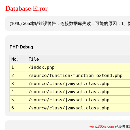
Database Error
(1040) 365建站错误警告：连接数据库失败，可能的原因：1、数
PHP Debug
No.
File
1
/index.php
2
/source/function/function_extend.php
3
/source/class/jzmysql.class.php
4
/source/class/jzmysql.class.php
5
/source/class/jzmysql.class.php
6
/source/class/jzmysql.class.php
www.365jz.com
已经将此