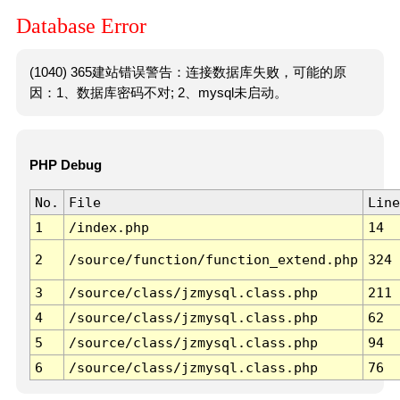
Database Error
(1040) 365建站错误警告：连接数据库失败，可能的原
因：1、数据库密码不对; 2、mysql未启动。
PHP Debug
No.
File
Line
1
/index.php
14
2
/source/function/function_extend.php
324
3
/source/class/jzmysql.class.php
211
4
/source/class/jzmysql.class.php
62
5
/source/class/jzmysql.class.php
94
6
/source/class/jzmysql.class.php
76