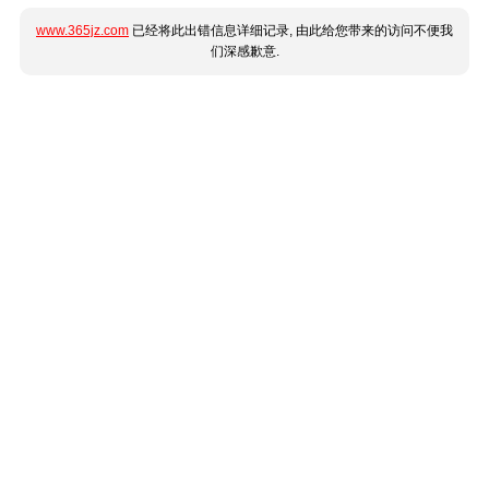
www.365jz.com
已经将此出错信息详细记录, 由此给您带来的访问不便我
们深感歉意.