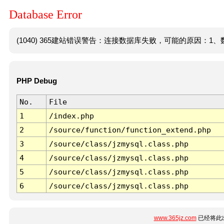
Database Error
(1040) 365建站错误警告：连接数据库失败，可能的原因：1、数
PHP Debug
No.
File
1
/index.php
2
/source/function/function_extend.php
3
/source/class/jzmysql.class.php
4
/source/class/jzmysql.class.php
5
/source/class/jzmysql.class.php
6
/source/class/jzmysql.class.php
www.365jz.com
已经将此