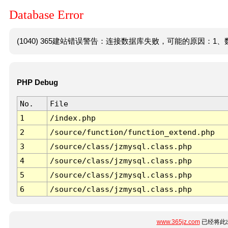
Database Error
(1040) 365建站错误警告：连接数据库失败，可能的原因：1、数
PHP Debug
No.
File
1
/index.php
2
/source/function/function_extend.php
3
/source/class/jzmysql.class.php
4
/source/class/jzmysql.class.php
5
/source/class/jzmysql.class.php
6
/source/class/jzmysql.class.php
www.365jz.com
已经将此