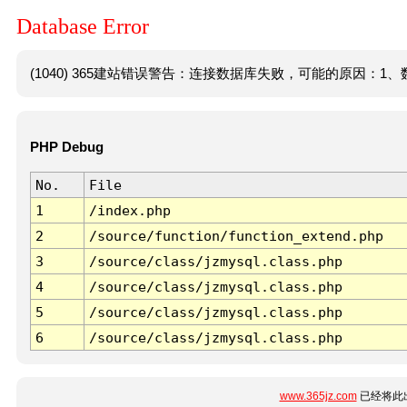
Database Error
(1040) 365建站错误警告：连接数据库失败，可能的原因：1、数
PHP Debug
No.
File
1
/index.php
2
/source/function/function_extend.php
3
/source/class/jzmysql.class.php
4
/source/class/jzmysql.class.php
5
/source/class/jzmysql.class.php
6
/source/class/jzmysql.class.php
www.365jz.com
已经将此