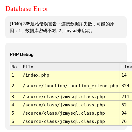
Database Error
(1040) 365建站错误警告：连接数据库失败，可能的原
因：1、数据库密码不对; 2、mysql未启动。
PHP Debug
No.
File
Line
1
/index.php
14
2
/source/function/function_extend.php
324
3
/source/class/jzmysql.class.php
211
4
/source/class/jzmysql.class.php
62
5
/source/class/jzmysql.class.php
94
6
/source/class/jzmysql.class.php
76