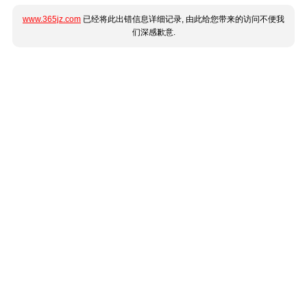
www.365jz.com
已经将此出错信息详细记录, 由此给您带来的访问不便我
们深感歉意.