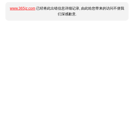
www.365jz.com
已经将此出错信息详细记录, 由此给您带来的访问不便我
们深感歉意.