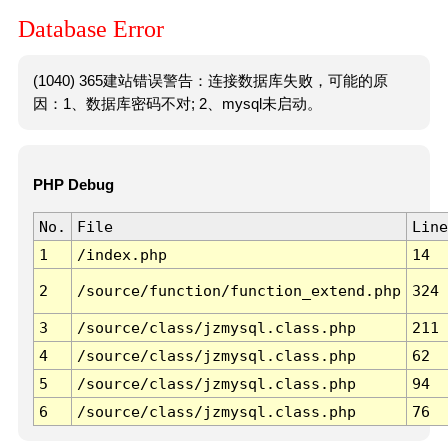
Database Error
(1040) 365建站错误警告：连接数据库失败，可能的原
因：1、数据库密码不对; 2、mysql未启动。
PHP Debug
No.
File
Line
1
/index.php
14
2
/source/function/function_extend.php
324
3
/source/class/jzmysql.class.php
211
4
/source/class/jzmysql.class.php
62
5
/source/class/jzmysql.class.php
94
6
/source/class/jzmysql.class.php
76