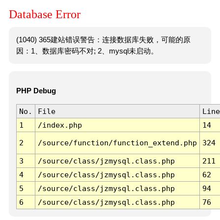
Database Error
(1040) 365建站错误警告：连接数据库失败，可能的原
因：1、数据库密码不对; 2、mysql未启动。
PHP Debug
No.
File
Line
1
/index.php
14
2
/source/function/function_extend.php
324
3
/source/class/jzmysql.class.php
211
4
/source/class/jzmysql.class.php
62
5
/source/class/jzmysql.class.php
94
6
/source/class/jzmysql.class.php
76