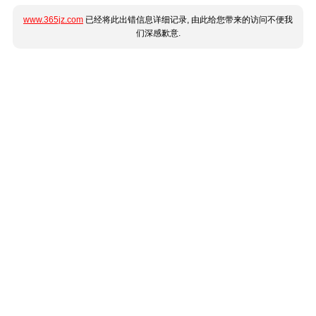
www.365jz.com
已经将此出错信息详细记录, 由此给您带来的访问不便我
们深感歉意.