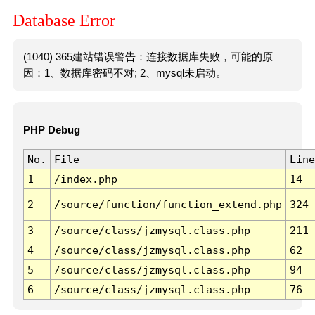
Database Error
(1040) 365建站错误警告：连接数据库失败，可能的原
因：1、数据库密码不对; 2、mysql未启动。
PHP Debug
No.
File
Line
1
/index.php
14
2
/source/function/function_extend.php
324
3
/source/class/jzmysql.class.php
211
4
/source/class/jzmysql.class.php
62
5
/source/class/jzmysql.class.php
94
6
/source/class/jzmysql.class.php
76