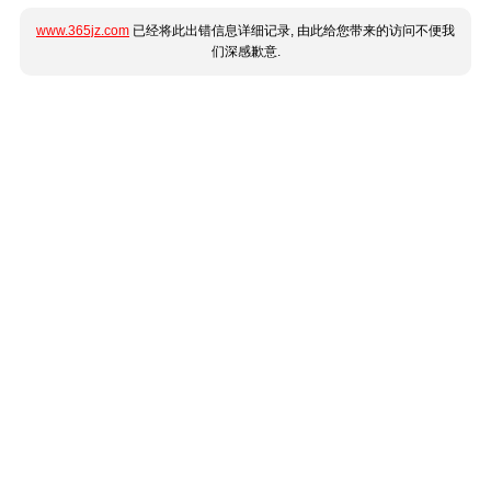
www.365jz.com
已经将此出错信息详细记录, 由此给您带来的访问不便我
们深感歉意.