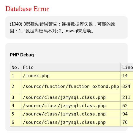
Database Error
(1040) 365建站错误警告：连接数据库失败，可能的原
因：1、数据库密码不对; 2、mysql未启动。
PHP Debug
No.
File
Line
1
/index.php
14
2
/source/function/function_extend.php
324
3
/source/class/jzmysql.class.php
211
4
/source/class/jzmysql.class.php
62
5
/source/class/jzmysql.class.php
94
6
/source/class/jzmysql.class.php
76