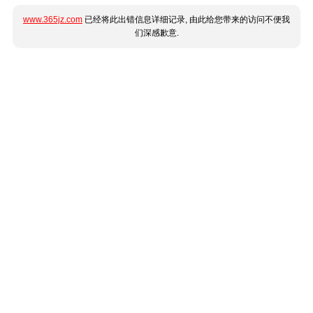
www.365jz.com
已经将此出错信息详细记录, 由此给您带来的访问不便我
们深感歉意.