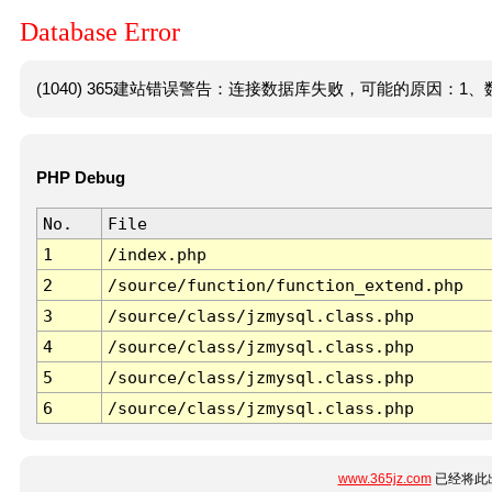
Database Error
(1040) 365建站错误警告：连接数据库失败，可能的原因：1、数
PHP Debug
No.
File
1
/index.php
2
/source/function/function_extend.php
3
/source/class/jzmysql.class.php
4
/source/class/jzmysql.class.php
5
/source/class/jzmysql.class.php
6
/source/class/jzmysql.class.php
www.365jz.com
已经将此