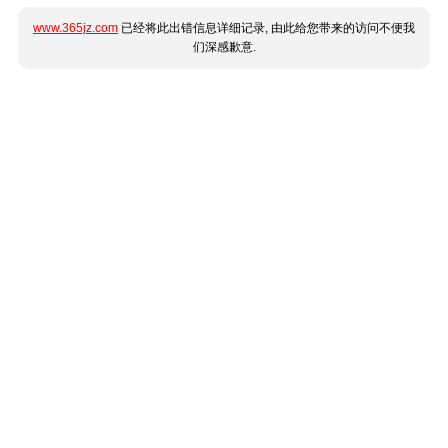
www.365jz.com
已经将此出错信息详细记录, 由此给您带来的访问不便我
们深感歉意.