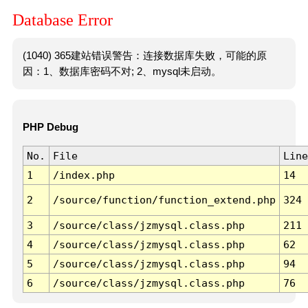
Database Error
(1040) 365建站错误警告：连接数据库失败，可能的原
因：1、数据库密码不对; 2、mysql未启动。
PHP Debug
No.
File
Line
1
/index.php
14
2
/source/function/function_extend.php
324
3
/source/class/jzmysql.class.php
211
4
/source/class/jzmysql.class.php
62
5
/source/class/jzmysql.class.php
94
6
/source/class/jzmysql.class.php
76