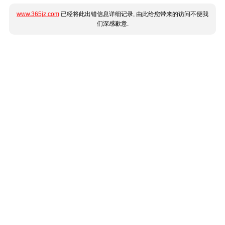
www.365jz.com
已经将此出错信息详细记录, 由此给您带来的访问不便我
们深感歉意.