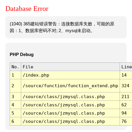
Database Error
(1040) 365建站错误警告：连接数据库失败，可能的原
因：1、数据库密码不对; 2、mysql未启动。
PHP Debug
No.
File
Line
1
/index.php
14
2
/source/function/function_extend.php
324
3
/source/class/jzmysql.class.php
211
4
/source/class/jzmysql.class.php
62
5
/source/class/jzmysql.class.php
94
6
/source/class/jzmysql.class.php
76