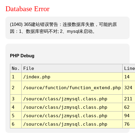
Database Error
(1040) 365建站错误警告：连接数据库失败，可能的原
因：1、数据库密码不对; 2、mysql未启动。
PHP Debug
No.
File
Line
1
/index.php
14
2
/source/function/function_extend.php
324
3
/source/class/jzmysql.class.php
211
4
/source/class/jzmysql.class.php
62
5
/source/class/jzmysql.class.php
94
6
/source/class/jzmysql.class.php
76